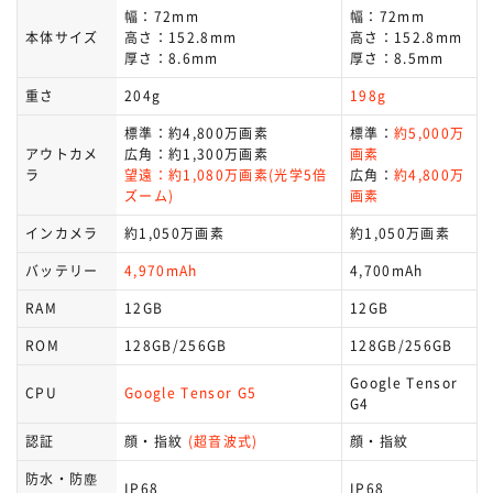
幅：72mm
幅：72mm
本体サイズ
高さ：152.8mm
高さ：152.8mm
厚さ：8.6mm
厚さ：8.5mm
重さ
204g
198g
標準：約4,800万画素
標準：
約5,000万
アウトカメ
広角：約1,300万画素
画素
ラ
望遠：約1,080万画素(光学5倍
広角：
約4,800万
ズーム)
画素
インカメラ
約1,050万画素
約1,050万画素
バッテリー
4,970mAh
4,700mAh
RAM
12GB
12GB
ROM
128GB/256GB
128GB/256GB
Google Tensor
CPU
Google Tensor G5
G4
認証
顔・指紋
(超音波式)
顔・指紋
防水・防塵
IP68
IP68