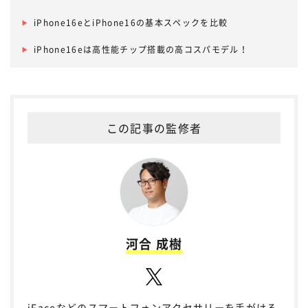
※6 ワイモバイルオンラインショップで購入し、シンプル2 M/Lを契
約した場合
iPhone16eとiPhone16の基本スペックを比較
※7 UQ mobile取扱店で対象機種を本プログラムでご購入
※ahamoはお申込みからサポートまで、オンラインにて受付するプ
iPhone16eは高性能チップ搭載の高コスパモデル！
ランです。
この記事の監修者
河合 成樹
iFaceなどのスマートフォンアクセサリーを手がける