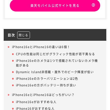
166,896円
512GB：11,024円/54,920
楽天モバイル公式サイトを見る
円/45,760円
いつでもカエドキプログラム＋適用
時(※1)
128GB：
118,910円
乗換/新規/機種変更
256GB：
128GB：1,177円/43,670
目次
ahamo
139,920円
円/60,830円
512GB：
256GB：20,680円/64,680
iPhone16eとiPhone16の違いは6個！
179,960円
円/71,280円
512GB：40,920円/84,920
CPUの性能は同じだがグラフィック性能が若干異なる
すべて表示する
円/90,200円
iPhone16eのカメラは1つで搭載されていないカメラ機
※1 23ヶ月目に本機種を返却した場合
能がある
※2 auオンラインショップで購入し、25ヶ月目に本機種を返却した場
Dynamic Island非搭載・屋外でのピーク輝度が低い
合
※3 「新トクするサポート+」を適用し、特典Bを利用した場合。価格
iPhone16eのカラーバリエーションは2色
は2026年3月18日時点のものです。価格は購入する機種・ストレージ
iPhone16eの方がバッテリー持ちが良い
容量・時期・契約種別などにより異なります。プログラム詳細及び最
新の価格はソフトバンクのソフトバンクの
公式ウェブサイト
をご確認
iPhone16eとiPhone16はどっちがいい？
ください。
※4 楽天モバイル買い替え超トクプログラムを適用し、実質負担額ポ
iPhone16eがおすすめな人
イント還元を受けた場合
※5 48回払いで対象機種を購入し、25ヶ月目に本機種を返却した場合
iPhone16がおすすめな人