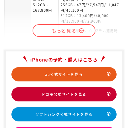
512GB：
256GB：47円/27,547円/11,047
167,800円
円/45,100円
512GB：13,400円/40,900
円/18,900円/72,900円
もっと見る
買い替え超トクプログラム適用時
(※4)
128GB：
乗換/新規/機種変更
104,800円
24円
楽天モバイ
256GB：
128GB：
/39,392
iPhoneの予約・購入はこちら
120,500円
ル
円/52,392円
512GB：
256GB：14,312円/17,312
153,800円
円/60,240円
au公式サイトを見る
512GB：28,760円/31,760
円/76,896円
新トクするサポート＋適用時(※3)
ドコモ公式サイトを見る
128GB：
乗換/新規/機種変更
119,088円
128GB：24円/54,920円/65,920
ソフトバン
256GB：
ソフトバンク公式サイトを見る
円
141,120円
ク
256GB：11,024円/54,920
512GB：
円/45,760円