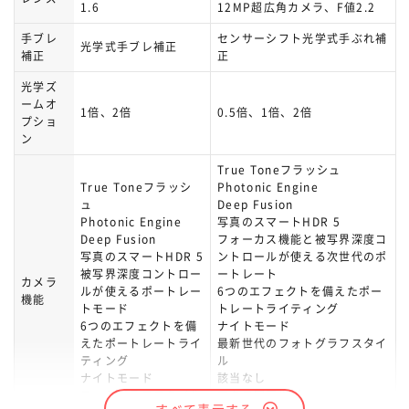
1.6
12MP超広角カメラ、F値2.2
手ブレ
センサーシフト光学式手ぶれ補
光学式手ブレ補正
補正
正
光学ズ
ームオ
1倍、2倍
0.5倍、1倍、2倍
プショ
ン
True Toneフラッシュ
True Toneフラッシ
Photonic Engine
ュ
Deep Fusion
Photonic Engine
写真のスマートHDR 5
Deep Fusion
フォーカス機能と被写界深度コ
写真のスマートHDR 5
ントロールが使える次世代のポ
被写界深度コントロー
ートレート
カメラ
ルが使えるポートレー
6つのエフェクトを備えたポー
機能
トモード
トレートライティング
6つのエフェクトを備
ナイトモード
えたポートレートライ
最新世代のフォトグラフスタイ
ティング
ル
ナイトモード
該当なし
フォトグラフスタイル
マクロ写真撮影
すべて表示する