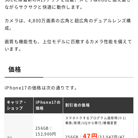
ながらサクサクと快適に動作します。
カメラは、4,800万画素の広角と超広角のデュアルレンズ構
成。
画質も機能性も、上位モデルに匹敵するカメラ性能を備えて
います。
価格
iPhone17の価格は次の通りです。
キャリア・
iPhone17の
割引後の価格
ショップ
価格
スマホトクするプログラム適用時(※1)
乗換/新規/UQから移行/機種変更
256GB：
152,900円
47円
au
256GB：
/33,047円/47