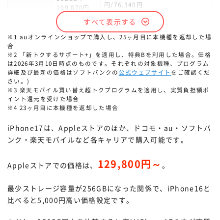
円/76,340円
199,870円
512GB：77,550円/99,550
すべて表示する
円/108,790円
※1 auオンラインショップで購入し、25ヶ月目に本機種を返却した場
合
※2 「新トクするサポート+」を適用し、特典Bを利用した場合。価格
は2026年3月10日時点のものです。それぞれの対象機種、プログラム
詳細及び最新の価格はソフトバンクの
公式ウェブサイト
をご確認くだ
さい。)
※3 楽天モバイル買い替え超トクプログラムを適用し、実質負担額ポ
イント還元を受けた場合
※4 23ヶ月目に本機種を返却した場合
iPhone17は、Appleストアのほか、ドコモ・au・ソフトバ
ンク・楽天モバイルなど各キャリアで購入可能です。
129,800円～
Appleストアでの価格は、
。
最少ストレージ容量が256GBになった関係で、iPhone16と
比べると5,000円高い価格設定です。