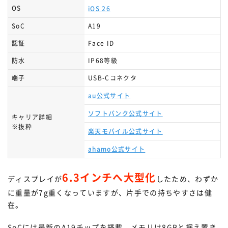
OS
iOS 26
SoC
A19
認証
Face ID
防水
IP68等級
端子
USB-Cコネクタ
au公式サイト
ソフトバンク公式サイト
キャリア詳細
※抜粋
楽天モバイル公式サイト
ahamo公式サイト
6.3インチへ大型化
ディスプレイが
したため、わずか
に重量が7g重くなっていますが、片手での持ちやすさは健
在。
SoCには最新のA19チップを搭載、メモリは8GBと据え置き