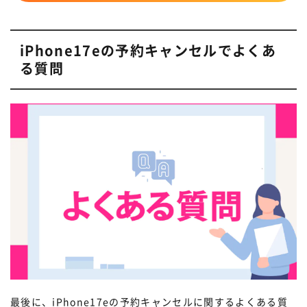
申し込み履歴の中からiPhone17e予約
「キャンセル」をタップ
時の申込番号を選ぶ
iPhone17eの予約キャンセルでよくあ
新規契約・乗り換えの場合は予約番号とメールアドレス
終了
る質問
を入力します。
機種変更の場合はSoftbank IDを入力し「次へ進む」を
タップしてください。
STEP.
予約詳細画面にある「予約をキャンセ
ル」をタップ
STEP.
「ご注文」をタップ
終了
最後に、iPhone17eの予約キャンセルに関するよくある質