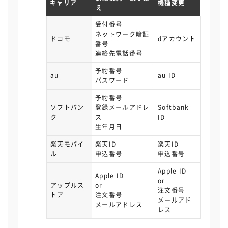
キャリア
機種変更
え
受付番号
ネットワーク暗証
ドコモ
dアカウント
番号
連絡先電話番号
予約番号
au
au ID
パスワード
予約番号
ソフトバン
登録メールアドレ
Softbank
ク
ス
ID
生年月日
楽天モバイ
楽天ID
楽天ID
ル
申込番号
申込番号
Apple ID
Apple ID
or
STEP.
アップルス
or
注文番号
予約キャンセルを申し込む
トア
注文番号
メールアド
メールアドレス
レス