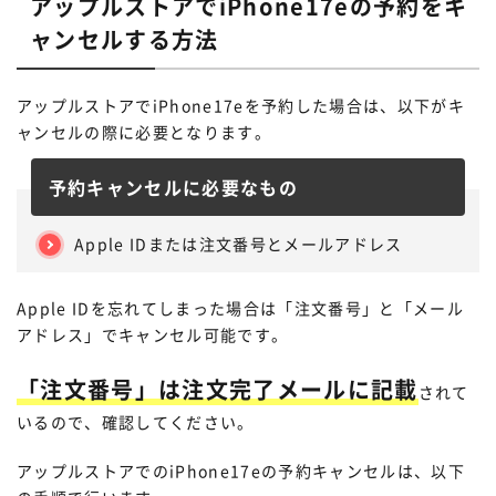
アップルストアでiPhone17eの予約をキ
ャンセルする方法
アップルストアでiPhone17eを予約した場合は、以下がキ
ャンセルの際に必要となります。
STEP.
予約キャンセルに必要なもの
「申し込み履歴」をタップ
新規契約・乗り換えの場合は受付番号・暗証番号などの
入力が必要です。機種変更の場合はdアカウントでログ
Apple IDまたは注文番号とメールアドレス
インできます。
STEP.
Apple IDを忘れてしまった場合は「注文番号」と「メール
契約種別を選ぶ
STEP.
アドレス」でキャンセル可能です。
注文履歴の「詳細・変更・キャンセル」
「注文番号」は注文完了メールに記載
されて
をタップ
いるので、確認してください。
アップルストアでのiPhone17eの予約キャンセルは、以下