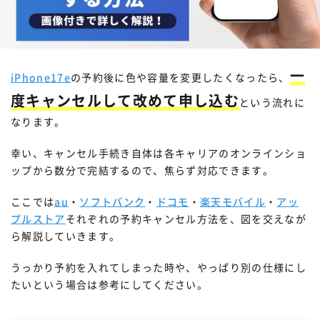
一
iPhone17e
の予約後に色や容量を変更したくなったら、
度キャンセルして改めて申し込む
という流れに
なります。
幸い、キャンセル手続き自体は各キャリアのオンラインショ
ップから数分で完結するので、焦らず対応できます。
ここでは
au
・
ソフトバンク
・
ドコモ
・
楽天モバイル
・
アッ
プルストア
それぞれの予約キャンセル方法を、図を交えなが
ら解説していきます。
うっかり予約を入れてしまった時や、やっぱり別の仕様にし
たいという場合は参考にしてください。