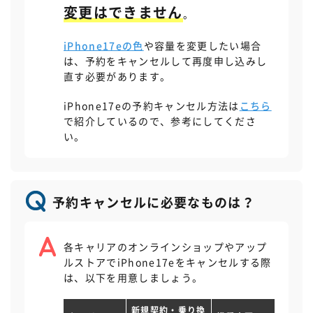
Apple IDを入力してサインインまたは
変更はできません
。
注文番号を検索して注文履歴を選択
iPhone17eの色
や容量を変更したい場合
は、予約をキャンセルして再度申し込みし
直す必要があります。
iPhone17eの予約キャンセル方法は
こちら
で紹介しているので、参考にしてくださ
い。
予約キャンセルに必要なものは？
各キャリアのオンラインショップやアップ
ルストアでiPhone17eをキャンセルする際
は、以下を用意しましょう。
新規契約・乗り換