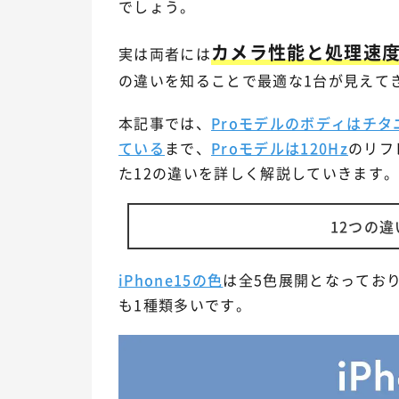
でしょう。
カメラ性能と処理速
実は両者には
の違いを知ることで最適な1台が見えて
本記事では、
Proモデルのボディはチタ
ている
まで、
Proモデルは120Hz
のリフ
た12の違いを詳しく解説していきます
12つの
iPhone15の色
は全5色展開となってお
も1種類多いです。