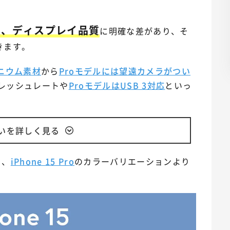
度、ディスプレイ品質
に明確な差があり、そ
きます。
ニウム素材
から
Proモデルには望遠カメラがつい
レッシュレートや
ProモデルはUSB 3対応
といっ
。
違いを詳しく見る
り、
iPhone 15 Pro
のカラーバリエーションより